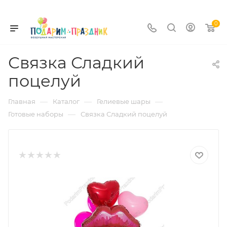
0
Связка Сладкий
поцелуй
—
—
—
Главная
Каталог
Гелиевые шары
—
Готовые наборы
Связка Сладкий поцелуй