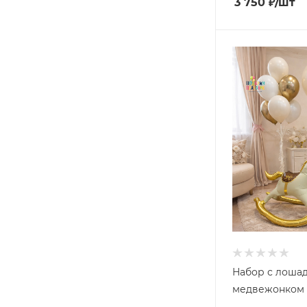
3 750
₽
/шт
Набор с лошад
медвежонком