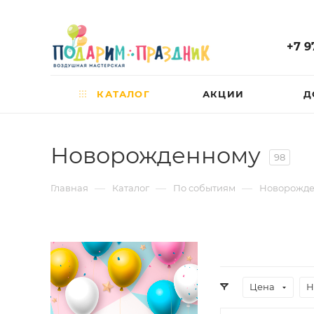
+7 9
КАТАЛОГ
АКЦИИ
Д
Новорожденному
98
—
—
—
Главная
Каталог
По событиям
Новорожд
Цена
Н