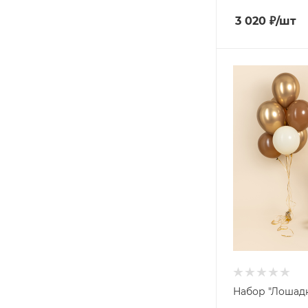
3 020
₽
/шт
Набор "Лошадк