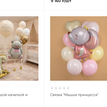
9 160
₽
/шт
кой-качалкой и
Связка "Мышка принцесса"