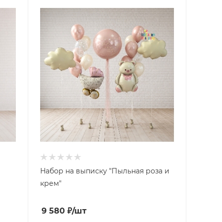
и
Набор на выписку "Пыльная роза и
крем"
9 580
₽
/шт