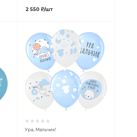
2 550
₽
/шт
Ура, Мальчик!