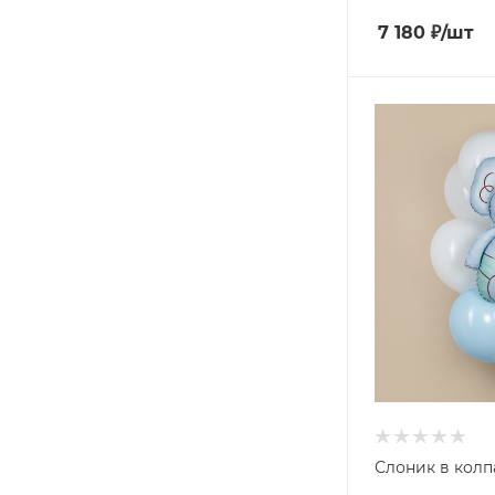
7 180
₽
/шт
Слоник в колп