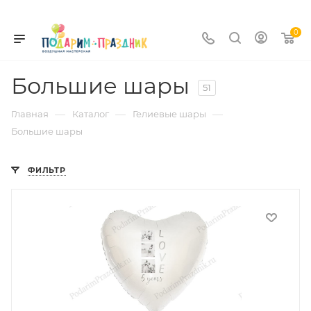
0
Большие шары
51
—
—
—
Главная
Каталог
Гелиевые шары
Большие шары
ФИЛЬТР