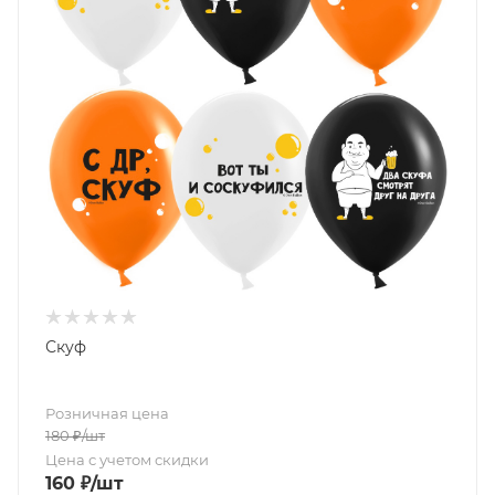
Скуф
Розничная цена
180
₽
/шт
Цена с учетом скидки
160
₽
/шт