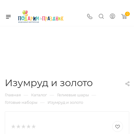
0
Изумруд и золото
—
—
—
Главная
Каталог
Гелиевые шары
—
Готовые наборы
Изумруд и золото