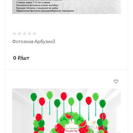
Фотозона Арбузик3
0
₽
/шт