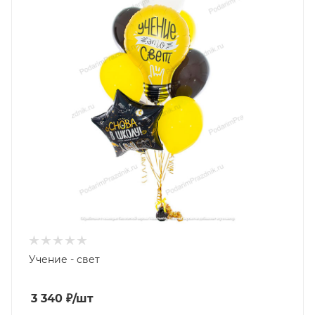
Учение - свет
3 340
₽
/шт