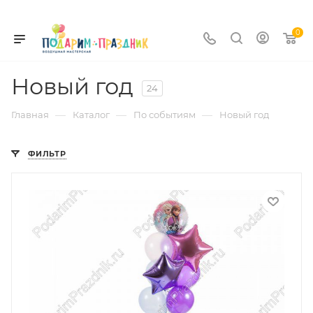
0
Новый год
24
—
—
—
Главная
Каталог
По событиям
Новый год
ФИЛЬТР