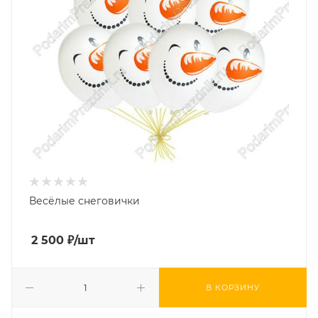
Весёлые снеговички
2 500
₽
/шт
В КОРЗИНУ