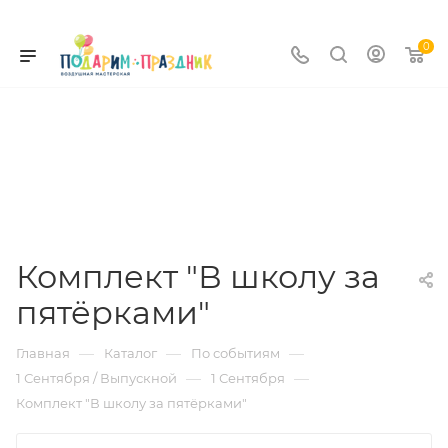
0
Комплект "В школу за
пятёрками"
—
—
—
Главная
Каталог
По событиям
—
—
1 Сентября / Выпускной
1 Сентября
Комплект "В школу за пятёрками"