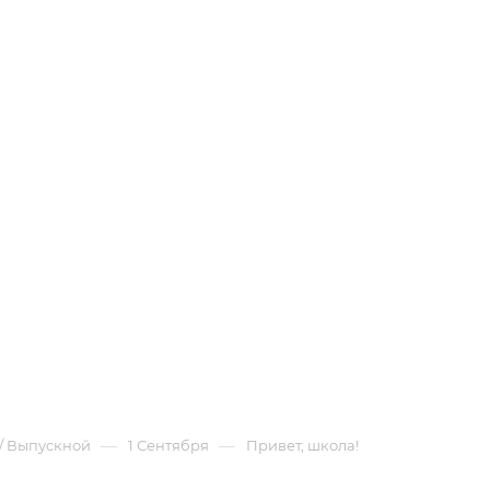
—
—
 / Выпускной
1 Сентября
Привет, школа!