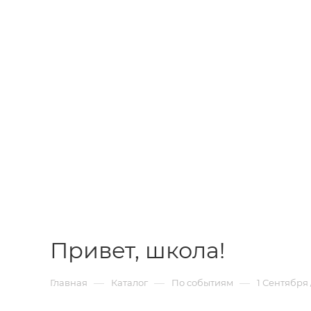
Привет, школа!
—
—
—
Главная
Каталог
По событиям
1 Сентября