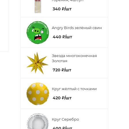
340
₽
/шт
Angry Birds зелёный свин
440
₽
/шт
Звезда многоконечная
Золотая
720
₽
/шт
Круг жёлтый с точками
420
₽
/шт
Круг Серебро
400
₽
/шт