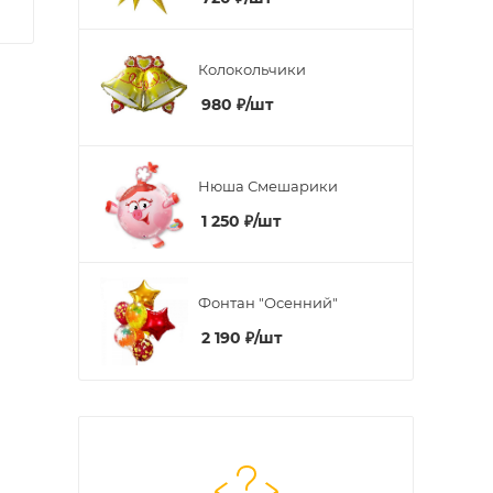
Колокольчики
980
₽
/шт
Нюша Смешарики
1 250
₽
/шт
Фонтан "Осенний"
2 190
₽
/шт