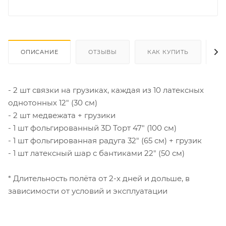
ОПИСАНИЕ
ОТЗЫВЫ
КАК КУПИТЬ
О
- 2 шт связки на грузиках, каждая из 10 латексных
однотонных 12" (30 см)
- 2 шт медвежата + грузики
- 1 шт фольгированный 3D Торт 47" (100 см)
- 1 шт фольгированная радуга 32" (65 см) + грузик
- 1 шт латексный шар с бантиками 22" (50 см)
* Длительность полёта от 2-х дней и дольше, в
зависимости от условий и эксплуатации