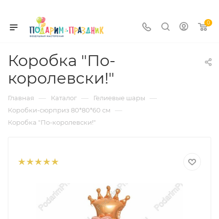
0
Коробка "По-
королевски!"
—
—
—
Главная
Каталог
Гелиевые шары
—
Коробки-сюрприз 80*80*60 см
Коробка "По-королевски!"