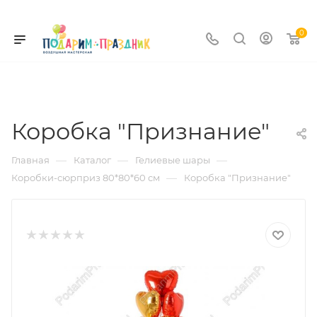
0
Коробка "Признание"
—
—
—
Главная
Каталог
Гелиевые шары
—
Коробки-сюрприз 80*80*60 см
Коробка "Признание"