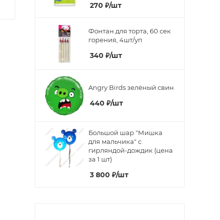
270
₽
/шт
Фонтан для торта, 60 сек
горения, 4шт/уп
340
₽
/шт
Angry Birds зелёный свин
440
₽
/шт
Большой шар "Мишка
для мальчика" с
гирляндой-дождик (цена
за 1 шт)
3 800
₽
/шт