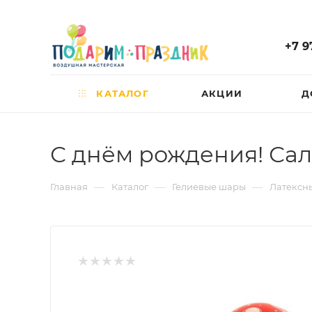
+7 9
КАТАЛОГ
АКЦИИ
Д
С днём рождения! Са
—
—
—
Главная
Каталог
Гелиевые шары
Латексны