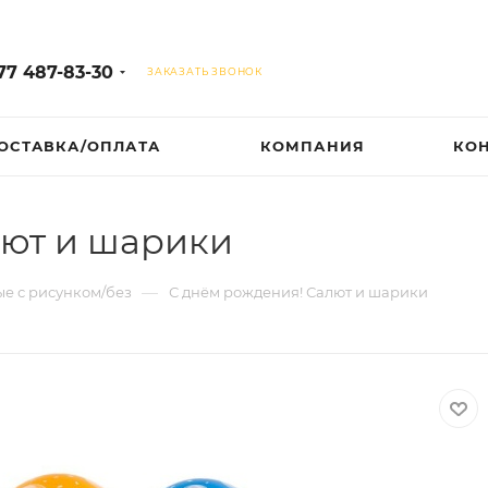
77 487-83-30
ЗАКАЗАТЬ ЗВОНОК
ОСТАВКА/ОПЛАТА
КОМПАНИЯ
КО
лют и шарики
—
е с рисунком/без
С днём рождения! Салют и шарики