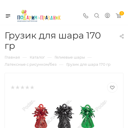
0
Грузик для шара 170
гр
—
—
—
Главная
Каталог
Гелиевые шары
—
Латексные с рисунком/без
Грузик для шара 170 гр