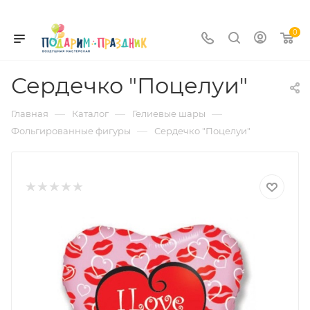
0
Сердечко "Поцелуи"
—
—
—
Главная
Каталог
Гелиевые шары
—
Фольгированные фигуры
Сердечко "Поцелуи"