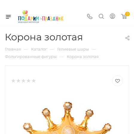
0
Корона золотая
—
—
—
Главная
Каталог
Гелиевые шары
—
Фольгированные фигуры
Корона золотая