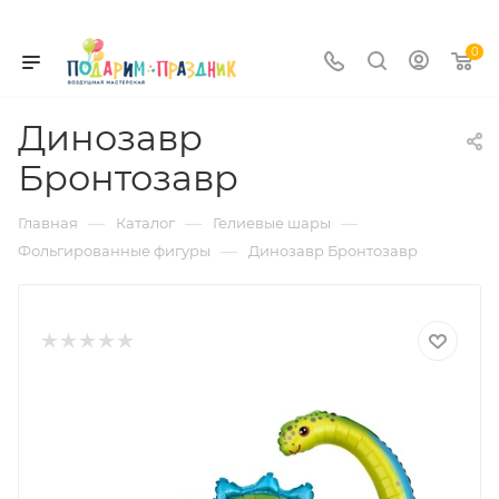
0
Динозавр
Бронтозавр
—
—
—
Главная
Каталог
Гелиевые шары
—
Фольгированные фигуры
Динозавр Бронтозавр