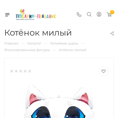
0
Котёнок милый
—
—
—
Главная
Каталог
Гелиевые шары
—
Фольгированные фигуры
Котёнок милый