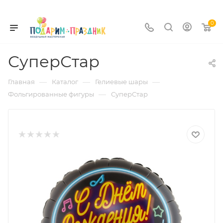
0
СуперСтар
—
—
—
Главная
Каталог
Гелиевые шары
—
Фольгированные фигуры
СуперСтар