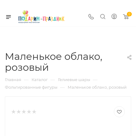
0
Маленькое облако,
розовый
—
—
—
Главная
Каталог
Гелиевые шары
—
Фольгированные фигуры
Маленькое облако, розовый