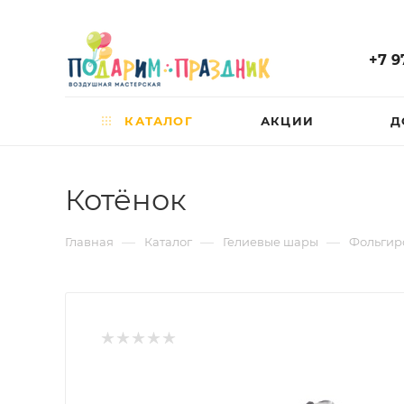
+7 9
КАТАЛОГ
АКЦИИ
Д
Котёнок
—
—
—
Главная
Каталог
Гелиевые шары
Фольгир