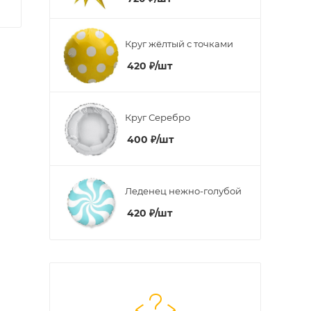
Круг жёлтый с точками
420
₽
/шт
Круг Серебро
400
₽
/шт
Леденец нежно-голубой
420
₽
/шт