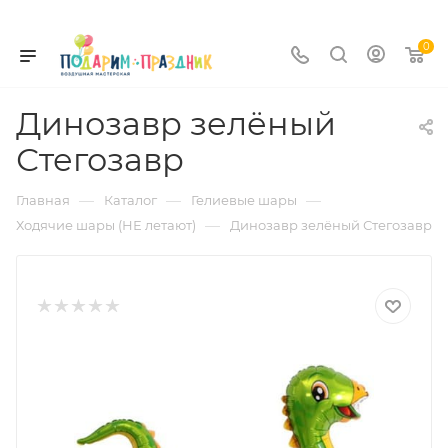
0
Динозавр зелёный
Стегозавр
—
—
—
Главная
Каталог
Гелиевые шары
—
Ходячие шары (НЕ летают)
Динозавр зелёный Стегозавр