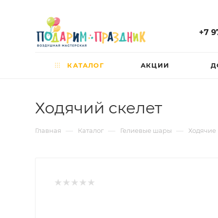
+7 9
КАТАЛОГ
АКЦИИ
Д
Ходячий скелет
—
—
—
Главная
Каталог
Гелиевые шары
Ходячие 