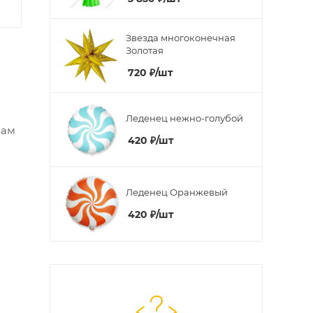
Звезда многоконечная
Золотая
720
₽
/шт
Леденец нежно-голубой
Вам
420
₽
/шт
Леденец Оранжевый
420
₽
/шт