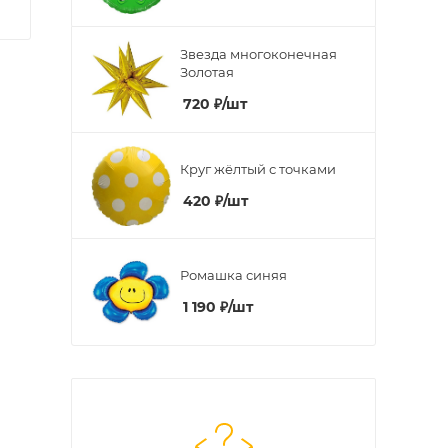
Звезда многоконечная
Золотая
720
₽
/шт
Круг жёлтый с точками
420
₽
/шт
Ромашка синяя
1 190
₽
/шт