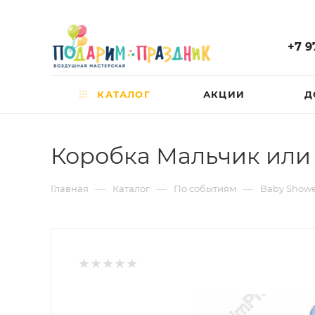
+7 9
КАТАЛОГ
АКЦИИ
Д
Коробка Мальчик или
—
—
—
Главная
Каталог
По событиям
Baby Showe