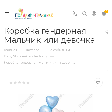
0
Коробка гендерная
Мальчик или девочка
—
—
—
Главная
Каталог
По событиям
—
Baby Shower/Gender Party
Коробка гендерная Мальчик или девочка