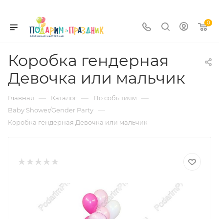
0
Коробка гендерная
Девочка или мальчик
—
—
—
Главная
Каталог
По событиям
—
Baby Shower/Gender Party
Коробка гендерная Девочка или мальчик