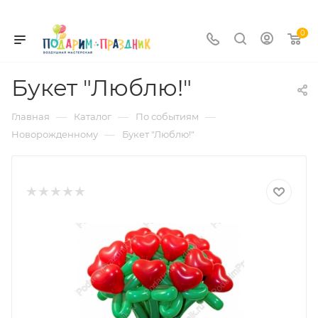
0
Букет "Люблю!"
—
—
—
Главная
Каталог
По событиям
—
Новорожденному
Букет "Люблю!"