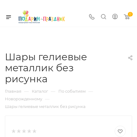
0
Шары гелиевые
металлик без
рисунка
—
—
—
Главная
Каталог
По событиям
—
Новорожденному
Шары гелиевые металлик без рисунка