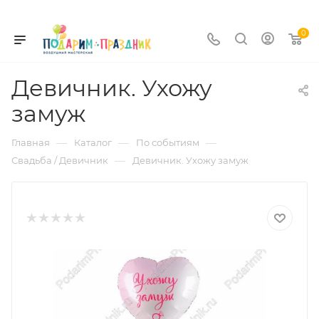
0
Девичник. Ухожу
замуж
—
—
—
Главная
Каталог
По событиям
—
Свадьба / Девичник
Девичник. Ухожу замуж