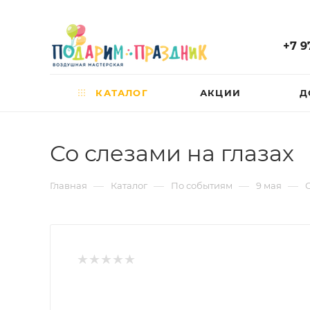
+7 9
КАТАЛОГ
АКЦИИ
Д
Со слезами на глазах
—
—
—
—
Главная
Каталог
По событиям
9 мая