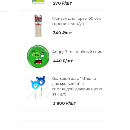
270
₽
/шт
Фонтан для торта, 60 сек
горения, 4шт/уп
340
₽
/шт
Angry Birds зелёный свин
440
₽
/шт
Большой шар "Мишка
для мальчика" с
гирляндой-дождик (цена
за 1 шт)
3 800
₽
/шт