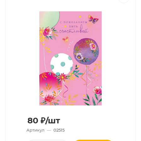
80
₽
/шт
Артикул
—
02515