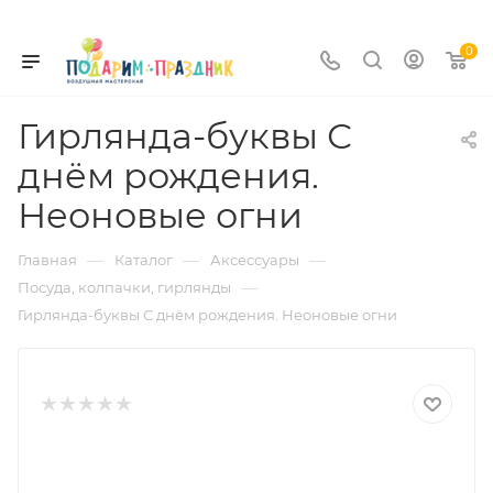
0
Гирлянда-буквы С
днём рождения.
Неоновые огни
—
—
—
Главная
Каталог
Аксессуары
—
Посуда, колпачки, гирлянды
Гирлянда-буквы С днём рождения. Неоновые огни