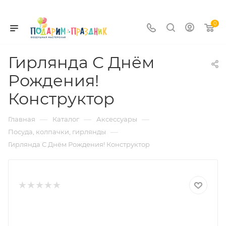
0
Гирлянда С Днём
Рождения!
Конструктор
—
—
—
Главная
Каталог
Аксессуары
—
Посуда, колпачки, гирлянды
Гирлянда С Днём Рождения! Конструктор