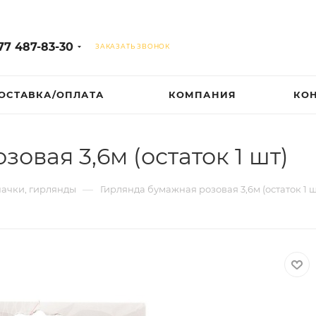
77 487-83-30
ЗАКАЗАТЬ ЗВОНОК
ОСТАВКА/ОПЛАТА
КОМПАНИЯ
КО
овая 3,6м (остаток 1 шт)
—
пачки, гирлянды
Гирлянда бумажная розовая 3,6м (остаток 1 ш