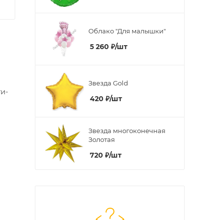
Облако "Для малышки"
5 260
₽
/шт
Звезда Gold
и-
420
₽
/шт
Звезда многоконечная
Золотая
720
₽
/шт