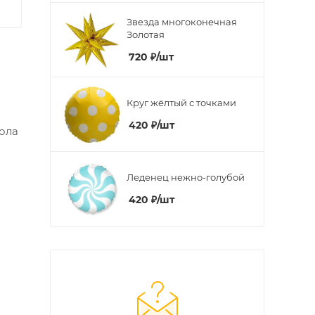
Звезда многоконечная
Золотая
720
₽
/шт
Круг жёлтый с точками
420
₽
/шт
тола
Леденец нежно-голубой
420
₽
/шт