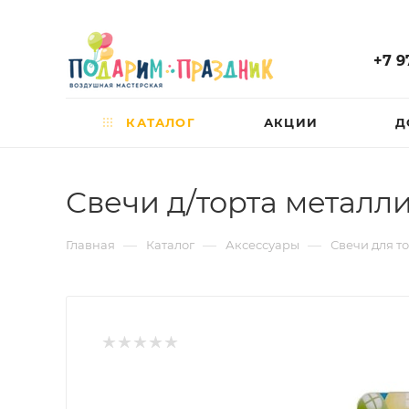
+7 9
КАТАЛОГ
АКЦИИ
Д
Свечи д/торта металли
—
—
—
Главная
Каталог
Аксессуары
Свечи для т