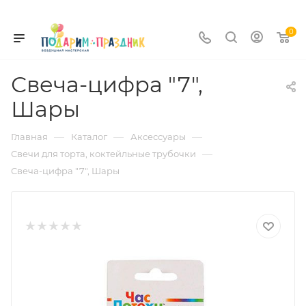
0
Свеча-цифра "7",
Шары
—
—
—
Главная
Каталог
Аксессуары
—
Свечи для торта, коктейльные трубочки
Свеча-цифра "7", Шары