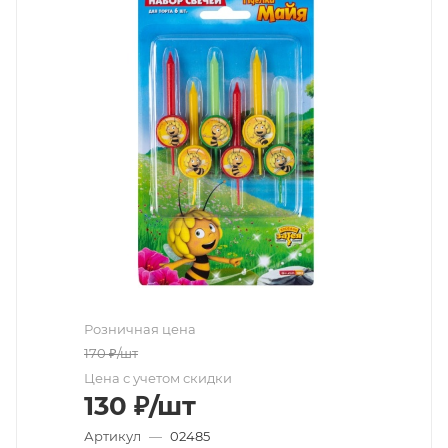
Розничная цена
170
₽
/шт
Цена с учетом скидки
130
₽
/шт
Артикул
—
02485