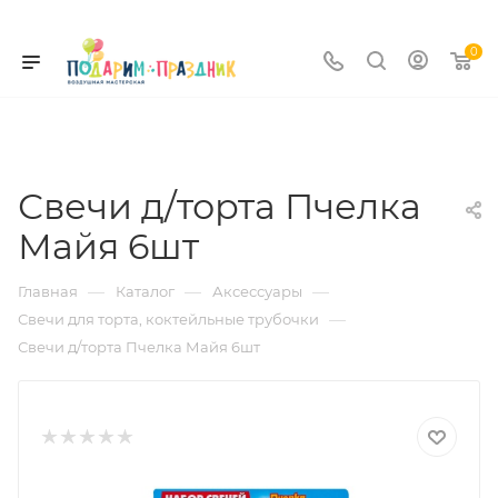
0
Свечи д/торта Пчелка
Майя 6шт
—
—
—
Главная
Каталог
Аксессуары
—
Свечи для торта, коктейльные трубочки
Свечи д/торта Пчелка Майя 6шт