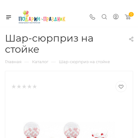
0
Шар-сюрприз на
стойке
—
—
Главная
Каталог
Шар-сюрприз на стойке