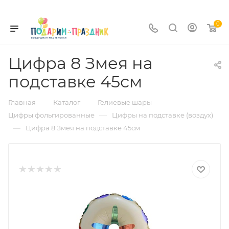
0
Цифра 8 Змея на
подставке 45см
—
—
—
Главная
Каталог
Гелиевые шары
—
Цифры фольгированные
Цифры на подставке (воздух)
—
Цифра 8 Змея на подставке 45см