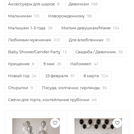
Аксессуары для шаров
8
Девочкам
168
Мальчикам
115
Новорожденному
98
Малышам. 1-3 года
28
Милым девушкам/Маме
134
Любимым мужчинам
103
Для влюбленных
55
Baby Shower/Gender Party
13
Свадьба / Девичник
33
Крещение
6
9 мая
26
Halloween
41
Новый год
24
23 февраля
61
8 марта
104
Открытки
9
Посуда, колпачки, гирлянды
90
Свечи для торта, коктейльные трубочки
46