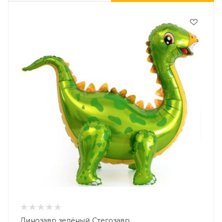
Динозавр зелёный Стегозавр