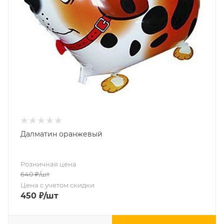
Далматин оранжевый
Розничная цена
640
₽
/шт
Цена с учетом скидки
450
₽
/шт