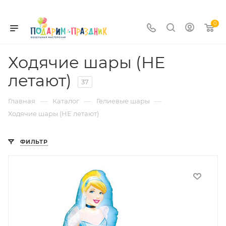
0
Ходячие шары (НЕ
летают)
37
—
—
—
Главная
Каталог
Гелиевые шары
Ходячие шары (НЕ летают)
ФИЛЬТР