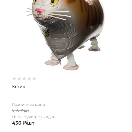
Котик
Розничная цена
640
₽
/шт
Цена с учетом скидки
450
₽
/шт