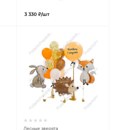
3 330
₽
/шт
Лесные зверята