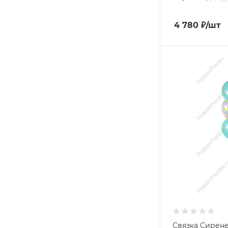
4 780
₽
/шт
Связка Сирен