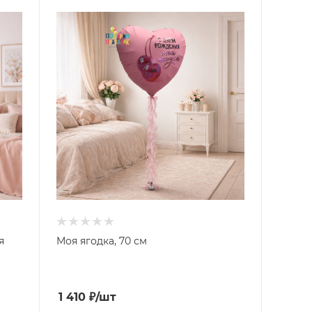
я
Моя ягодка, 70 см
1 410
₽
/шт