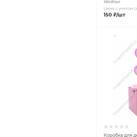
180
₽
/шт
Цена с учетом 
150
₽
/шт
Коробка для д