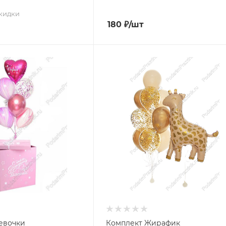
скидки
180
₽
/шт
евочки
Комплект Жирафик