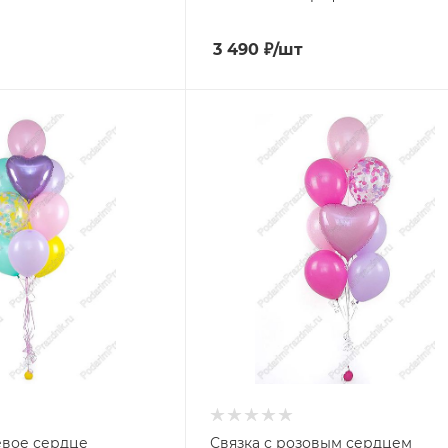
3 490
₽
/шт
евое сердце
Связка с розовым сердцем