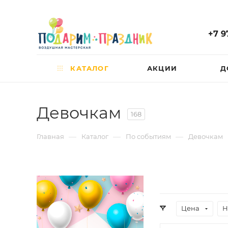
+7 9
КАТАЛОГ
АКЦИИ
Д
Девочкам
168
—
—
—
Главная
Каталог
По событиям
Девочкам
Цена
Н