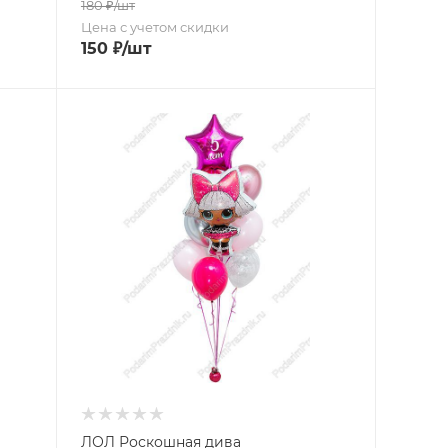
180
₽
/шт
Цена с учетом скидки
150
₽
/шт
ЛОЛ Роскошная дива