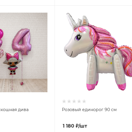
скошная дива
Розовый единорог 90 см
1 180
₽
/шт