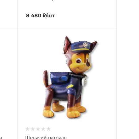
8 480
₽
/шт
и
Щенячий патруль