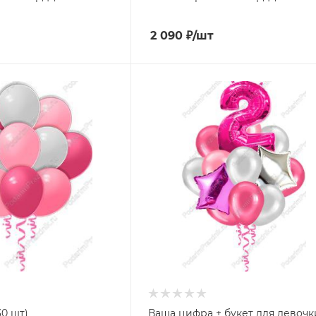
2 090
₽
/шт
30 шт)
Ваша цифра + букет для девочк