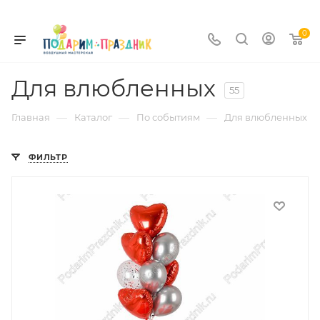
0
Для влюбленных
55
—
—
—
Главная
Каталог
По событиям
Для влюбленных
ФИЛЬТР